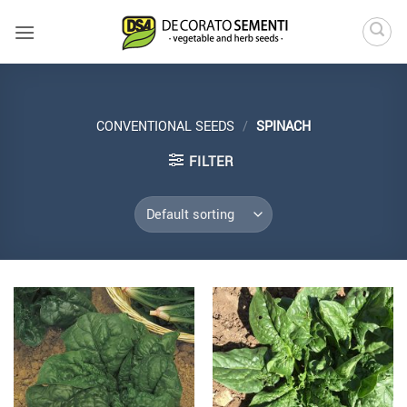
Skip
to
content
CONVENTIONAL SEEDS
/
SPINACH
FILTER