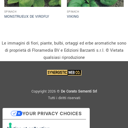
SPINACH
SPINACH
MONSTRUEUX DE VIROFLY
VIKING
Le immagini di fiori, piante, bulbi, ortaggi ed erbe aromatiche sono
di proprietà di Floramedia BV e Edizioni Barzanti s.r.l. © Vietata
qualsiasi riproduzione
Copyright 2026 ©
De Corato Sementi Srl
Tutti i diritti riservati
YOUR PRIVACY CHOICES